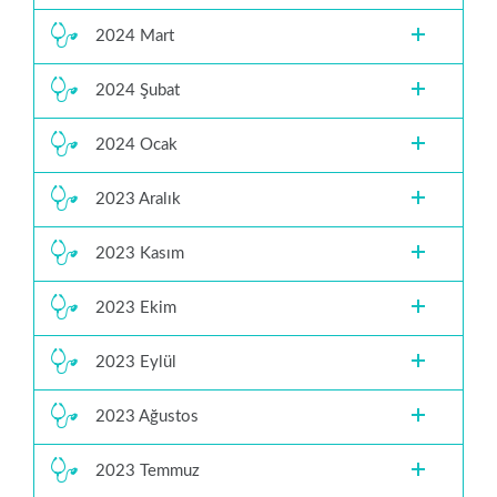
2024 Mart
2024 Şubat
2024 Ocak
2023 Aralık
2023 Kasım
2023 Ekim
2023 Eylül
2023 Ağustos
2023 Temmuz