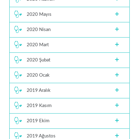
2020 Mayıs
2020 Nisan
2020 Mart
2020 Şubat
2020 Ocak
2019 Aralık
2019 Kasım
2019 Ekim
2019 Ağustos