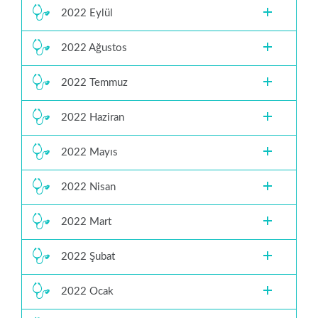
2022 Eylül
2022 Ağustos
2022 Temmuz
2022 Haziran
2022 Mayıs
2022 Nisan
2022 Mart
2022 Şubat
2022 Ocak