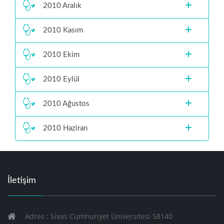
2010 Aralık
2010 Kasım
2010 Ekim
2010 Eylül
2010 Ağustos
2010 Haziran
İletişim
Adres : Sivas Cumhuriyet Üniversitesi 58140