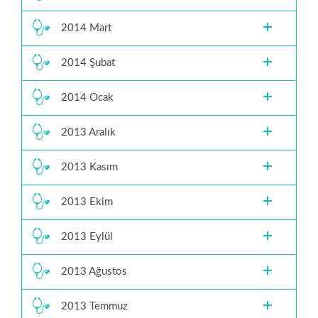
2014 Mart
2014 Şubat
2014 Ocak
2013 Aralık
2013 Kasım
2013 Ekim
2013 Eylül
2013 Ağustos
2013 Temmuz