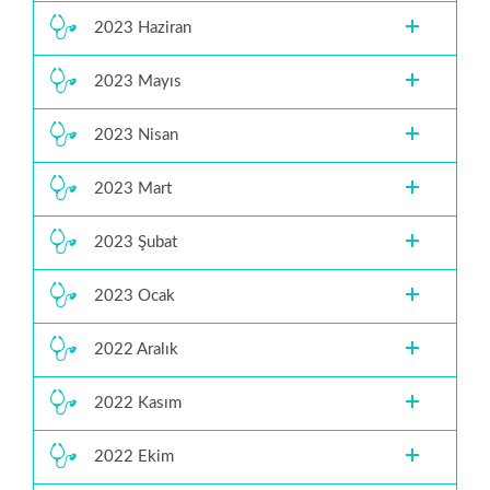
2023 Haziran
2023 Mayıs
2023 Nisan
2023 Mart
2023 Şubat
2023 Ocak
2022 Aralık
2022 Kasım
2022 Ekim