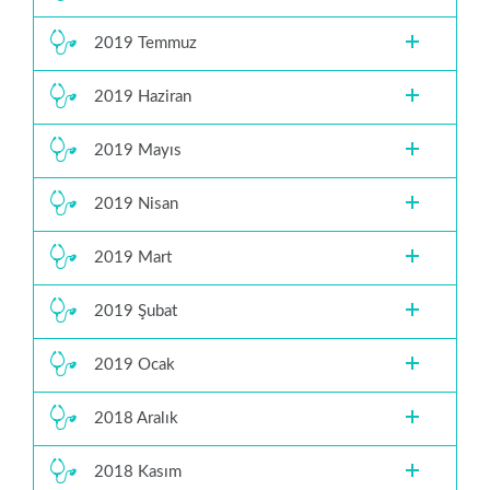
2019 Temmuz
2019 Haziran
2019 Mayıs
2019 Nisan
2019 Mart
2019 Şubat
2019 Ocak
2018 Aralık
2018 Kasım