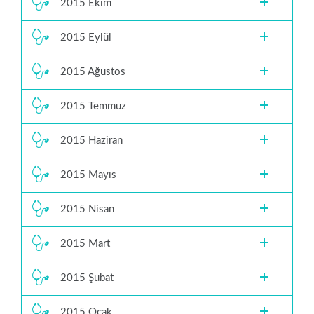
2015 Ekim
2015 Eylül
2015 Ağustos
2015 Temmuz
2015 Haziran
2015 Mayıs
2015 Nisan
2015 Mart
2015 Şubat
2015 Ocak