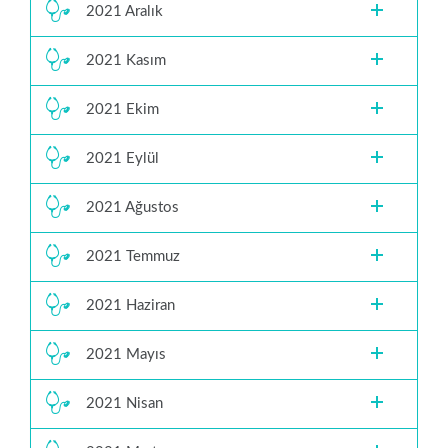
2021 Aralık
2021 Kasım
2021 Ekim
2021 Eylül
2021 Ağustos
2021 Temmuz
2021 Haziran
2021 Mayıs
2021 Nisan