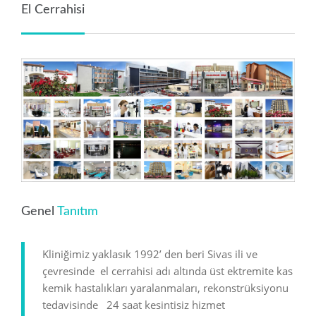
El Cerrahisi
El Cerrahisi
El Cerrahisi
El Cerrahisi
El Cerrahisi
El Cerrahisi
Adres Tarifi :
Hastanemiz şehir merkezine
yaklaşık 5 kilometre mesafede
bulunmaktadır. Toplu taşımanın yanı sıra,
özel araçlar ile gelen hastalarımız için de
yeterli park alanımız bulunmaktadır.
Sivas Cumhuriyet Üniversitesi
58140 KAMPÜS/SİVAS
Genel
Genel
Tanıtım
Anabilim Dalı Başkanının Mesajı
0(346) 258 00 00 - Poliklinik - 0649 -
Kliniğimiz yaklasık 1992’ den beri Sivas ili ve
Servis 0600
çevresinde el cerrahisi adı altında üst ektremite kas
Verilen Hizmetler
kemik hastalıkları yaralanmaları, rekonstrüksiyonu
0(346) 258 00 32
tedavisinde 24 saat kesintisiz hizmet
Doğumsal anomaliler