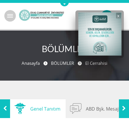
x
BÖLÜMLER
Anasayfa
BÖLÜMLER
El Cerrahisi
Genel Tanıtım
ABD Bşk. Mesajı
Previous
Next