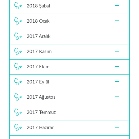
2018 Şubat
2018 Ocak
2017 Aralık
2017 Kasım
2017 Ekim
2017 Eylül
2017 Ağustos
2017 Temmuz
2017 Haziran