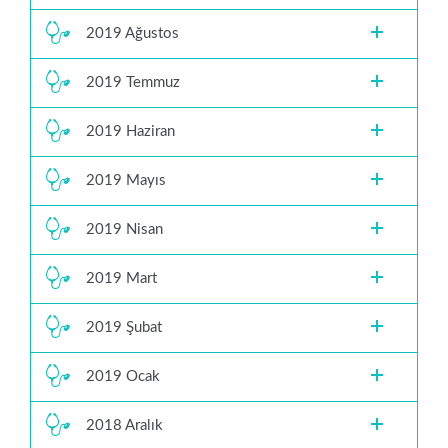
2019 Ağustos
2019 Temmuz
2019 Haziran
2019 Mayıs
2019 Nisan
2019 Mart
2019 Şubat
2019 Ocak
2018 Aralık