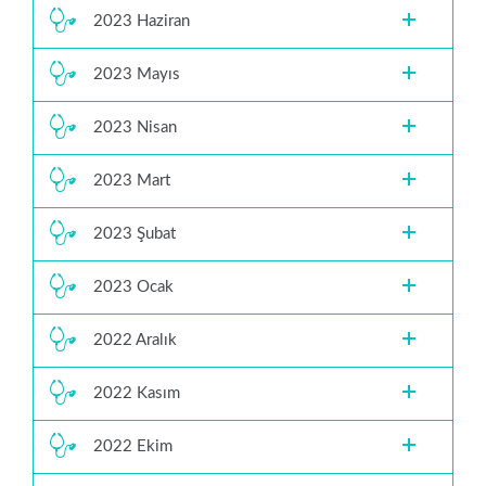
2023 Haziran
2023 Mayıs
2023 Nisan
2023 Mart
2023 Şubat
2023 Ocak
2022 Aralık
2022 Kasım
2022 Ekim