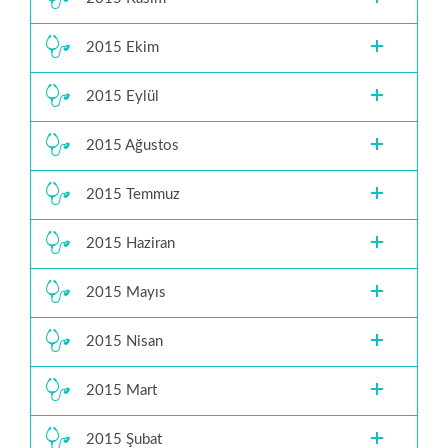
2015 Ekim
2015 Eylül
2015 Ağustos
2015 Temmuz
2015 Haziran
2015 Mayıs
2015 Nisan
2015 Mart
2015 Şubat