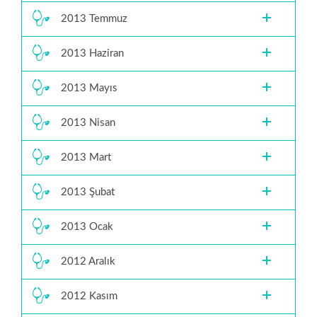
2013 Temmuz
2013 Haziran
2013 Mayıs
2013 Nisan
2013 Mart
2013 Şubat
2013 Ocak
2012 Aralık
2012 Kasım