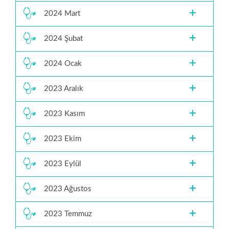
2024 Mart
2024 Şubat
2024 Ocak
2023 Aralık
2023 Kasım
2023 Ekim
2023 Eylül
2023 Ağustos
2023 Temmuz