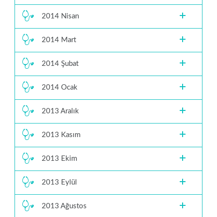
2014 Nisan
2014 Mart
2014 Şubat
2014 Ocak
2013 Aralık
2013 Kasım
2013 Ekim
2013 Eylül
2013 Ağustos