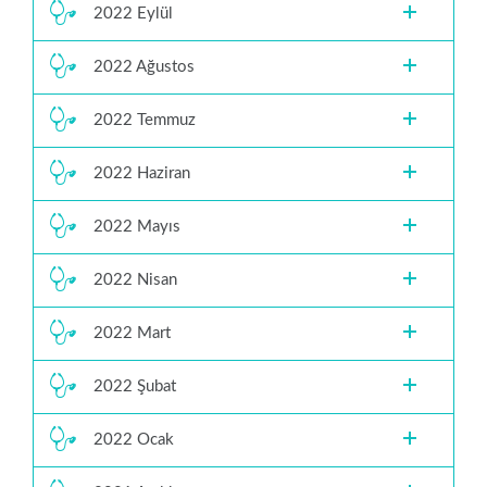
2022 Eylül
2022 Ağustos
2022 Temmuz
2022 Haziran
2022 Mayıs
2022 Nisan
2022 Mart
2022 Şubat
2022 Ocak