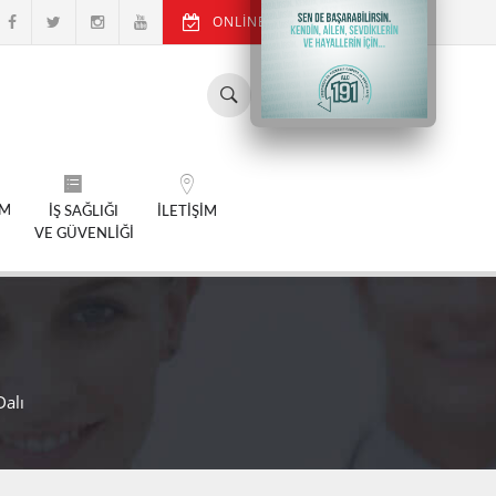
ONLİNE RANDEVU AL
SM
İŞ SAĞLIĞI
İLETİŞİM
VE GÜVENLİĞİ
Dalı