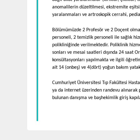
yaralanmaları ve artroskopik cerrahi, pediatr
Ortopedi ve Travmatoloji Anabilim Dalı çok 
anomalilerin düzeltilmesi, ekstremite eşitsiz
sistemi yaralanmaları tedavi edilmektedir. K
Bölümümüzde 3 profesör, 1 doçent, 2 yardımc
yaralanmaları ve artroskopik cerrahi, pediatr
hastalıkları, Spor sakatlıkları ve artroskopi,
sekreteri, 9 hemşire ve 5 personel ile sağlı
(osteoartrit, kalça diz eklem protezleri, ekst
Poliklinik hizmetleri hafta içi her gün zemi
yaralanmaları, doğumsal veya gelişimsel saka
Bölümümüzde 2 Profesör ve 2 Doçent olmak ü
düzeltici cerrahi, eksternal fiksatör uygulam
üyesi poliklinikte bulunarak hastaların kons
personeli, 2 temizlik personeli ile sağlık h
hizmeti vermekte ve acile başvuran ve diğer s
polikliniğinde verilmektedir. Poliklinik hiz
servis olarak ortopedi ve travmatolojiye ait 4
sonları ve mesai saatleri dışında 24 saat O
konsültasyonları yapılmakta ve ilgili öğretim
Cumhuriyet Üniversitesi Tıp Fakültesi Hast
ait 14 (onbeş) ve 4(dört) yoğun bakım yatak 
da internet üzerinden randevu alınarak polik
bulunan danışma ve başhekimlik giriş kapıl
Dr.Öğr. Üyesi
Cumhuriyet Üniversitesi Tıp Fakültesi Hast
hastaların bitiminde muayeneleri yapılmakt
BURAK AYDIN
MU
ya da internet üzerinden randevu alınarak po
bulunan danışma ve başhekimlik giriş kapıla
Ortopedi ve Travmatoloji Ana
Or
Bilim Dalı