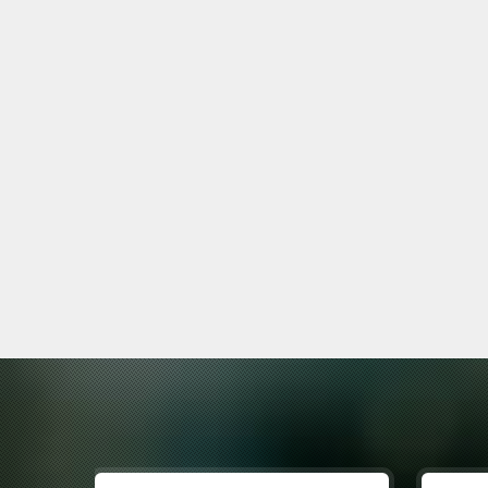
Asistan
ÖMÜRCAN DUMLU
Ortopedi ve Travmatoloji Ana
Or
Bilim Dalı