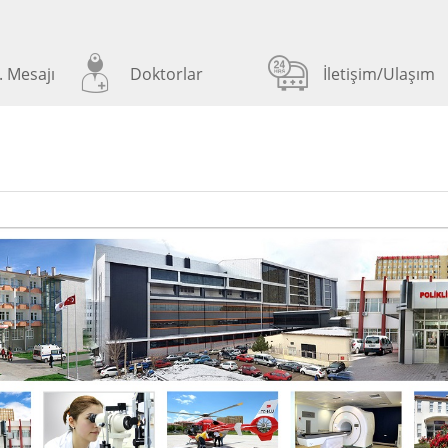
 Mesajı
Doktorlar
İletişim/Ulaşım
rkezine yaklaşık 5 kilometre mesafede
ı sıra, özel araçlar ile gelen hastalarımız için de
dır.
si 58140 KAMPÜS/SİVAS
0649 - Servis 0600