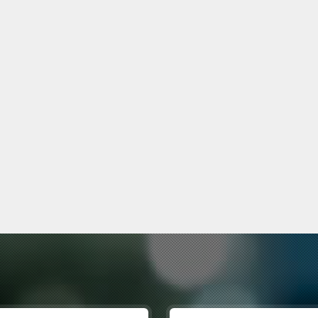
Asistan
ZİYA YAZICI
topedi ve Travmatoloji Ana
Bilim Dalı