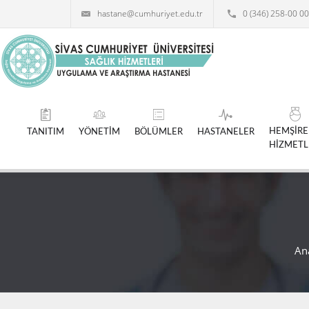
hastane@cumhuriyet.edu.tr
0 (346) 258-00 00
HEMŞİRE
TANITIM
YÖNETİM
BÖLÜMLER
HASTANELER
HİZMETL
An