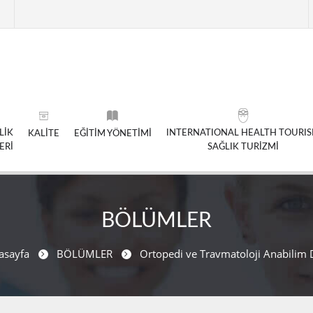
LİK
INTERNATIONAL HEALTH TOURI
KALİTE
EĞİTİM YÖNETİMİ
ERİ
SAĞLIK TURİZMİ
BÖLÜMLER
asayfa
BÖLÜMLER
Ortopedi ve Travmatoloji Anabilim 