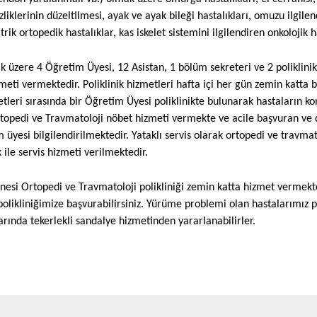
ik ortopedik hastalıklar, kas iskelet sistemini ilgilendiren onkoloji
geniş bir yelpazede dağılan hastalıkları içerir. Bölümümüzde her t
liklerinin düzeltilmesi, ayak ve ayak bileği hastalıkları, omuzu ilgilend
liniğimizde başlıca erişkin ve çocuk omurga hastalıkları, kas-iskel
ı doçent olmak üzere 6 öğretim üyesi, 10 asistan, 1 bölüm sekrete
ik ortopedik hastalıklar, kas iskelet sistemini ilgilendiren onkolojik h
 omuz, kol, önkol, el bileği ve el (üst ekstremite) yaralanmaları ve h
k hizmeti vermektedir
remite eğrilikleri, erişkin kalça çıkığı), çocukluk yaş grubu (0-16 yaş
n katta bulunan Ortopedi ve Travmatoloji polikliniğinde verilmekted
tlıkları (Kalça çıkığı, çarpık ayak (pes ekinovarus) vs.), eklem kor
zere 4 Öğretim Üyesi, 12 Asistan, 1 bölüm sekreteri ve 2 poliklinik
aları ve çocuk omurga hastalıkları ve genel iskelet sistemi yaralan
ulte edilmesi sağlanmaktadır. Hafta sonları ve mesai saatleri dış
izmeti vermektedir. Poliklinik hizmetleri hafta içi her gün zemin katt
erviste yatan hastaların acil konsültasyonları yapılmakta ve ilgili
metleri sırasında bir Öğretim Üyesi poliklinikte bulunarak hastaların 
0 (kırk) yatak, el cerrahisine ait 15 (onbeş) yatak ile servis hizmet
rtopedi ve Travmatoloji nöbet hizmeti vermekte ve acile başvuran ve d
 üyesi bilgilendirilmektedir. Yataklı servis olarak ortopedi ve travmato
anesi Ortopedi ve Travmatoloji polikliniği zemin katta hizmet ve
ile servis hizmeti verilmektedir.
liniğimize başvurabilirsiniz. Yürüme problemi olan hastalarımız po
arında tekerlekli sandalye hizmetinden yararlanabilirler. Bunun
Dr.Öğr. Üyesi
Araştırma Görevlisi
anesi Ortopedi ve Travmatoloji polikliniği zemin katta hizmet vermek
adır
HAMMED YASİR ALTUNIŞIK
İSMAİL BİLGİN
likliniğimize başvurabilirsiniz. Yürüme problemi olan hastalarımız pol
rında tekerlekli sandalye hizmetinden yararlanabilirler.
topedi ve Travmatoloji Ana
Ortopedi ve Travmatoloji 
Bilim Dalı
Bilim Dalı