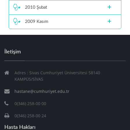
2010 Şubat
2009 Kasım
İletişim
Adres : Sivas Cumhuriyet Üniversitesi 58140
KAMPÜS/SİVAS
hastane@cumhuriyet.edu.tr
0(346) 258-00 00
0(346) 258-00 24
Hasta Hakları