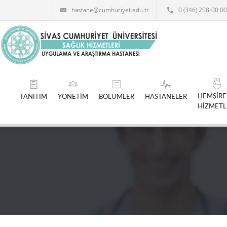
hastane@cumhuriyet.edu.tr
0 (346) 258-00 00
HEMŞİRE
TANITIM
YÖNETİM
BÖLÜMLER
HASTANELER
HİZMETL