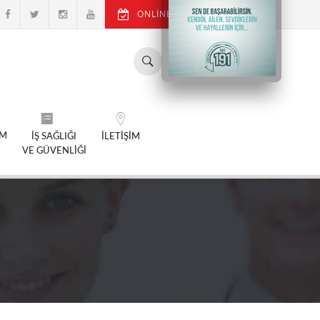
ONLİNE RANDEVU AL
SM
İŞ SAĞLIĞI
İLETİŞİM
VE GÜVENLİĞİ