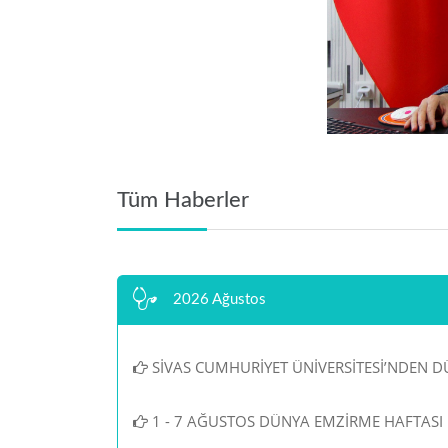
Tüm Haberler
2026 Ağustos
SİVAS CUMHURİYET ÜNİVERSİTESİ’NDEN D
1 - 7 AĞUSTOS DÜNYA EMZİRME HAFTASI 