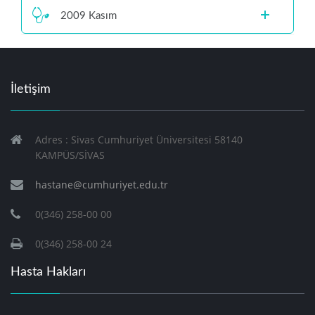
2009 Kasım
İletişim
Adres : Sivas Cumhuriyet Üniversitesi 58140
KAMPÜS/SİVAS
hastane@cumhuriyet.edu.tr
0(346) 258-00 00
0(346) 258-00 24
Hasta Hakları