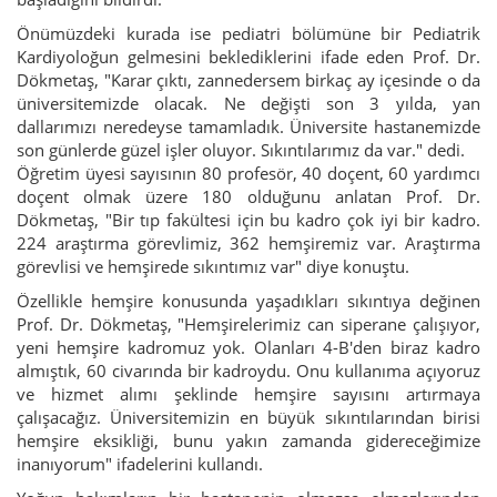
Önümüzdeki kurada ise pediatri bölümüne bir Pediatrik
Kardiyoloğun gelmesini beklediklerini ifade eden Prof. Dr.
Dökmetaş, "Karar çıktı, zannedersem birkaç ay içesinde o da
üniversitemizde olacak. Ne değişti son 3 yılda, yan
dallarımızı neredeyse tamamladık. Üniversite hastanemizde
son günlerde güzel işler oluyor. Sıkıntılarımız da var." dedi.
Öğretim üyesi sayısının 80 profesör, 40 doçent, 60 yardımcı
doçent olmak üzere 180 olduğunu anlatan Prof. Dr.
Dökmetaş, "Bir tıp fakültesi için bu kadro çok iyi bir kadro.
224 araştırma görevlimiz, 362 hemşiremiz var. Araştırma
görevlisi ve hemşirede sıkıntımız var" diye konuştu.
Özellikle hemşire konusunda yaşadıkları sıkıntıya değinen
Prof. Dr. Dökmetaş, "Hemşirelerimiz can siperane çalışıyor,
yeni hemşire kadromuz yok. Olanları 4-B'den biraz kadro
almıştık, 60 civarında bir kadroydu. Onu kullanıma açıyoruz
ve hizmet alımı şeklinde hemşire sayısını artırmaya
çalışacağız. Üniversitemizin en büyük sıkıntılarından birisi
hemşire eksikliği, bunu yakın zamanda gidereceğimize
inanıyorum" ifadelerini kullandı.